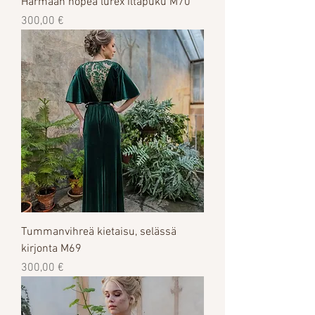
Harmaan hopea lurex iltapuku M70
Цена
300,00 €
Tummanvihreä kietaisu, selässä
kirjonta M69
Цена
300,00 €