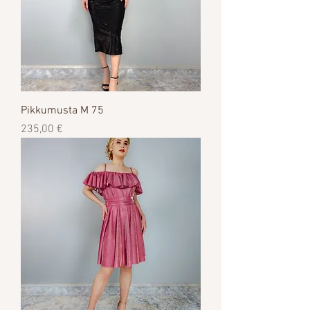
Pikkumusta M 75
Цена
235,00 €