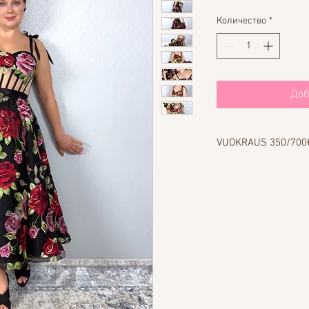
Количество
*
Доб
VUOKRAUS 350/700
Täytä lomake, jos halu
Yhteystiedot-osiosta