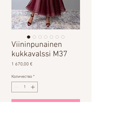
Viininpunainen
kukkavalssi M37
Цена
1 670,00 €
Количество
*
Добавить в корзину
VUOKRAUS