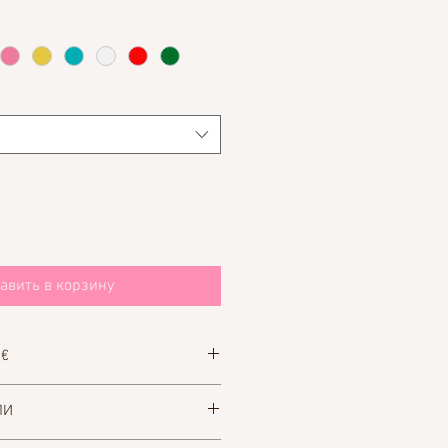
авить в корзину
 €
at vuokrata puvun. Lomake löytyy
ЛИ