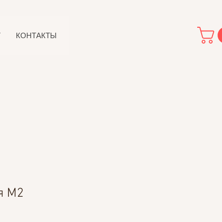
Т
КОНТАКТЫ
я М2