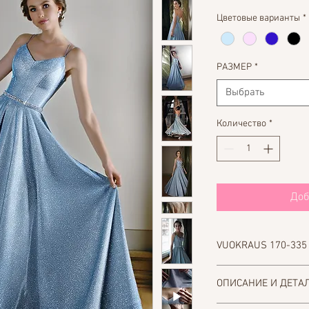
Цветовые варианты
*
РАЗМЕР
*
Выбрать
Количество
*
Доб
VUOKRAUS 170-335
Täytä lomake, jos halu
ОПИСАНИЕ И ДЕТА
Yhteystiedot-osiosta.