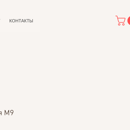
Т
КОНТАКТЫ
я М9