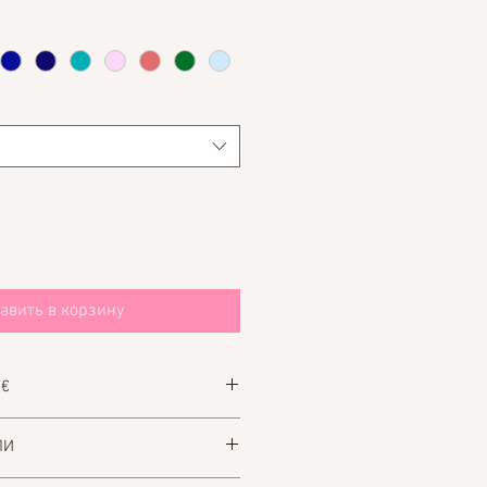
авить в корзину
5 €
at vuokrata puvun. Lomake löytyy
ЛИ