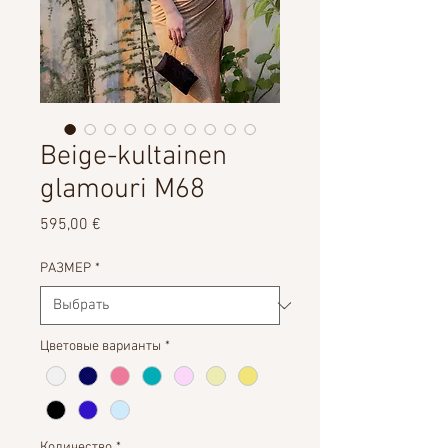
Beige-kultainen
glamouri M68
Цена
595,00 €
РАЗМЕР
*
Цветовые варианты
*
Количество
*